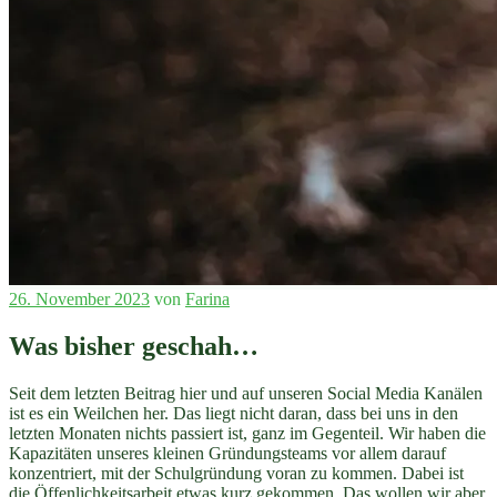
Veröffentlicht
26. November 2023
von
Farina
am
Was bisher geschah…
Seit dem letzten Beitrag hier und auf unseren Social Media Kanälen
ist es ein Weilchen her. Das liegt nicht daran, dass bei uns in den
letzten Monaten nichts passiert ist, ganz im Gegenteil. Wir haben die
Kapazitäten unseres kleinen Gründungsteams vor allem darauf
konzentriert, mit der Schulgründung voran zu kommen. Dabei ist
die Öffenlichkeitsarbeit etwas kurz gekommen. Das wollen wir aber