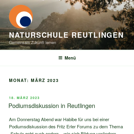
Zum
Inhalt
springen
NATURSCHULE REUTLINGEN
Gemeinsam Zukunft lernen
Menü
MONAT:
MÄRZ 2023
VERÖFFENTLICHT
18. MÄRZ 2023
AM
Podiumsdiskussion in Reutlingen
Am Donnerstag Abend war Habibe für uns bei einer
Podiumsdiskussion des Fritz Erler Forums zu dem Thema
„Schule geht auch anders – wie sich Bildung verändern