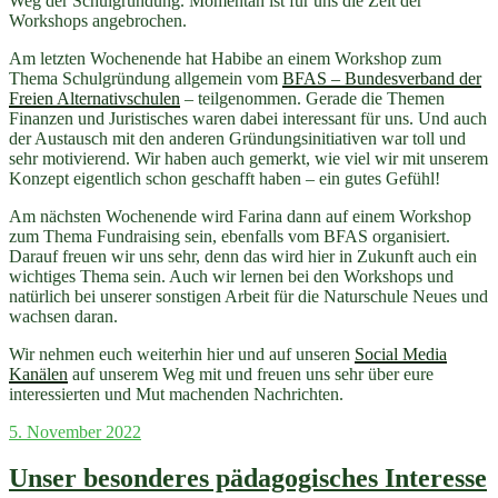
Weg der Schulgründung. Momentan ist für uns die Zeit der
Workshops angebrochen.
Am letzten Wochenende hat Habibe an einem Workshop zum
Thema Schulgründung allgemein vom
BFAS – Bundesverband der
Freien Alternativschulen
– teilgenommen. Gerade die Themen
Finanzen und Juristisches waren dabei interessant für uns. Und auch
der Austausch mit den anderen Gründungsinitiativen war toll und
sehr motivierend. Wir haben auch gemerkt, wie viel wir mit unserem
Konzept eigentlich schon geschafft haben – ein gutes Gefühl!
Am nächsten Wochenende wird Farina dann auf einem Workshop
zum Thema Fundraising sein, ebenfalls vom BFAS organisiert.
Darauf freuen wir uns sehr, denn das wird hier in Zukunft auch ein
wichtiges Thema sein. Auch wir lernen bei den Workshops und
natürlich bei unserer sonstigen Arbeit für die Naturschule Neues und
wachsen daran.
Wir nehmen euch weiterhin hier und auf unseren
Social Media
Kanälen
auf unserem Weg mit und freuen uns sehr über eure
interessierten und Mut machenden Nachrichten.
Veröffentlicht
5. November 2022
am
Unser besonderes pädagogisches Interesse