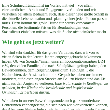
Eine Schulneugründung ist im Vorfeld mit viel – vor allem
ehrenamtlicher – Arbeit und Engagement verbunden und wir
verstehen bei allem Bedauern auch, dass dieser neue große Schritt in
die aktuelle Lebenssituation und -planung einer jeden Person passen
muss. Dazu kommt die große Hürde für bereits verbeamtete
Personen, die bestimmte Fristen für Beurlaubungen vom
Staatsdienst einhalten müssen, was die Suche nicht einfacher macht.
Wie geht es jetzt weiter?
Wir sind sehr dankbar für das große Vertrauen, dass wir von so
vielen Seiten in den letzten Jahren entgegengebracht bekommen
haben. Ob von Spender*innen, unserem Kooperationspartner BiM
e.V., den vielen Familien, die nach Schulplätzen gefragt haben, den
Bewerberinnen, dem Regierungspräsidium Tübingen… die
Nachrichten, der Austausch und die Gespräche haben uns immer
motiviert, auf dieser langen Strecke am Ball zu bleiben und das Ziel
nicht aus den Augen zu verlieren:
Eine Naturschule in Reutlingen zu
gründen, in der Kinder eine bestärkende und inspirierende
Grundschulzeit erleben dürfen.
Wir haben in unserer Bewerbungsrunde auch ganz wunderbare
Lehrerinnen kennengelernt, die sich nach wie vor vorstellen können,
das Abenteuer Naturschule zu starten, worüber wir uns sehr freuen.