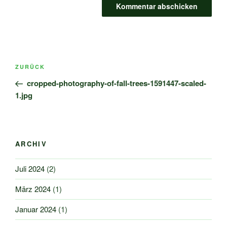
Beitragsnavigation
Vorheriger
ZURÜCK
Beitrag
cropped-photography-of-fall-trees-1591447-scaled-
1.jpg
ARCHIV
Juli 2024
(2)
März 2024
(1)
Januar 2024
(1)