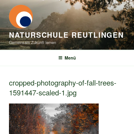
Zum
Inhalt
springen
NATURSCHULE REUTLINGEN
Gemeinsam Zukunft lernen
Menü
cropped-photography-of-fall-trees-
1591447-scaled-1.jpg